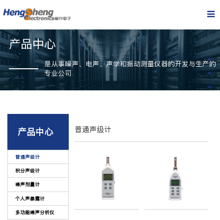
产品中心
是从事噪声、电声、声学和振动测量仪器的开发与生产的
专业公司
普通声级计
产品中心
普通声级计
积分声级计
噪声剂量计
个人声暴露计
多功能噪声分析仪