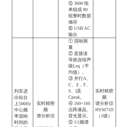
⑤
3000
组
单组或
80
组整时数据
储存
⑥
USB AC
输出
①
混响测
量
②
直接
读
等效连续声
级
Leq
（平
均值）。
③
并行
A、
C、Z，F、
S、I
及
实时
精密
列车进
Cpeak
。
频
出站台
实时
精密
④
160×
160
谱分析仪
上
500
Hz
频
点阵液晶、
H
S
5671D
中心
频
谱分析仪
背光显示。
（
1级）
率混响
⑤
1/1频谱
时间的