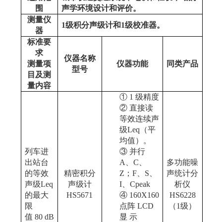
围
声学环境设计和评价。
测量仪
1
级积分
声级计
和
1
级校准器。
器
标准要
求
仪器名称
测量项
仪器功能
同类产品
型号
目及测
量内容
①
1
级精度
②
直接
读
等效连续声
级
Leq
（平
均值）。
列车进
③
并行
出站台
A
、
C
、
多功能噪
的等效
精密积分
Z
；
F
、
S
、
声统计分
声级
Leq
声级计
I
、
Cpeak
析仪
的最大
HS5671
④
160X160
HS6228
限
点阵
LCD
（
1级）
值
80
dB
显 示