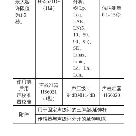
HS
5671D+
分析。
最大容
（
1级）
⑥
Lp、
混响测量
许限值
Leq、
0.1- 15秒
为
1.5
LAE、
秒。
LN(5、
10、50、
90、95)、
SD、
Lmax、
Lmin、
Ld、Ln、
Ldn
。
使用前
声校准器
后用
声压级：
声校准器
HS
6
021
声校准
94dB
和
114
dB
HS
6020
（
1型）
器校准
用于固定声级计的三脚架
/延伸杆
附件
传感器与声级计分开的延伸电缆